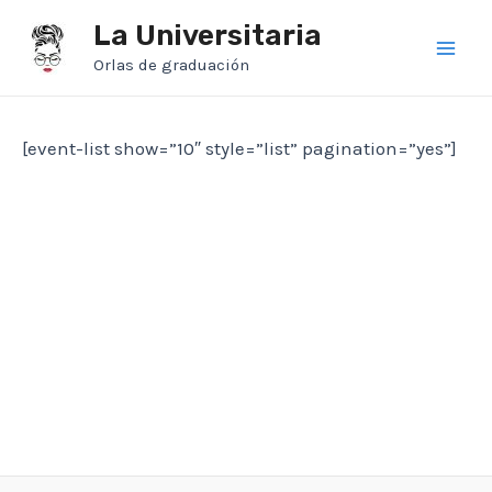
Ir
La Universitaria
al
Orlas de graduación
Main
contenido
Men
[event-list show=”10″ style=”list” pagination=”yes”]